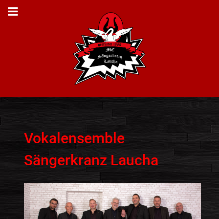
Vokalensemble
Sängerkranz Laucha