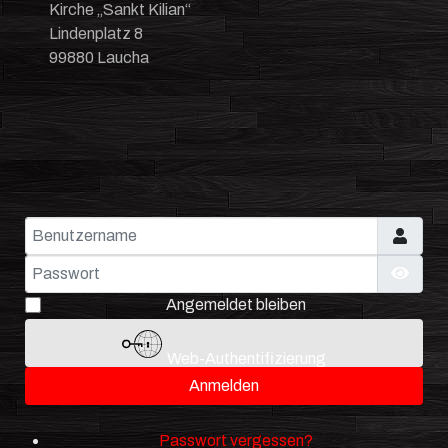
Kirche „Sankt Kilian“
Lindenplatz 8
99880 Laucha
Benutzername
Passwort
Pass
Angemeldet bleiben
Web-Authentifizierung
Anmelden
Passwort vergessen?