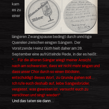
kam
es zu
einer
längeren Zwangspause bedingt durch unnötige
Querelen zwischen einigen Sängern. Der
Vorsitzende Heinz Güth hielt daher am 28.
September eine aufrüttelnde Rede, in der es heißt:
"... Für die älteren Sänger wiegt meiner Ansicht
nach am schwersten, dass wir nicht mehr singen und
dass unser Chor durch so einen Blödsinn,
entschuldigt dieses Wort, zu Grunde gehen soll...
Ich rufe euch deshalb auf, liebe Sangesbrüder,
vergesst, was gewesen ist, versucht euch zu
versöhnen und singt wieder!"
Und das taten sie dann...